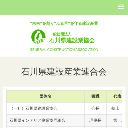
”未来”を創り”ふる里”を守る建設産業
一般社団法人
石川県建設業協会
GENERAL CONSTRUCTION ASSOCIATION
石川県建設産業連合会
団体名
役職
代表者
（一社）石川県建設業協会
会長
鶴山 庄
石川県インテリア事業協同組合
理事長
宮 利