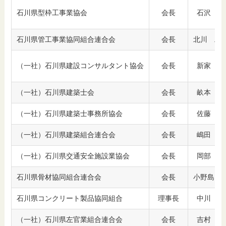
石川県型枠工事業協会
会長
石沢 秀
石川県管工事業協同組合連合会
会長
北川 雅
（一社）石川県建設コンサルタント協会
会長
新家 久
（一社）石川県建築士会
会長
畝本 秀
（一社）石川県建築士事務所協会
会長
佐藤 和
（一社）石川県建築組合連合会
会長
嶋田 一
（一社）石川県交通安全施設業協会
会長
岡部 裕
石川県骨材協同組合連合会
会長
小野島 
石川県コンクリート製品協同組合
理事長
中川 敬
（一社）石川県左官業組合連合会
会長
吉村 収