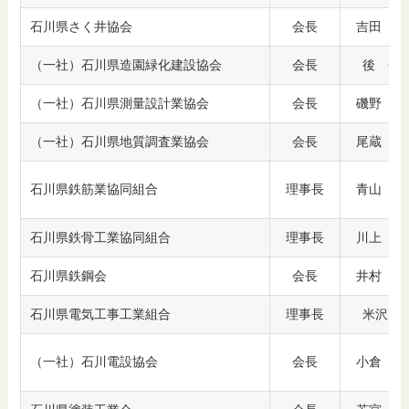
石川県さく井協会
会長
吉田 良
（一社）石川県造園緑化建設協会
会長
後 秀
（一社）石川県測量設計業協会
会長
磯野 秀
（一社）石川県地質調査業協会
会長
尾蔵 丈
石川県鉄筋業協同組合
理事長
青山 毅
石川県鉄骨工業協同組合
理事長
川上 裕
石川県鉄鋼会
会長
井村 能
石川県電気工事工業組合
理事長
米沢 
（一社）石川電設協会
会長
小倉 一