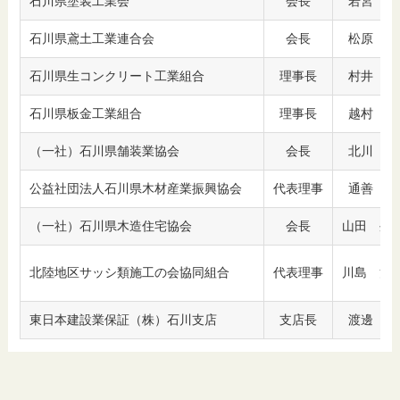
石川県塗装工業会
会長
若宮 昇
石川県鳶土工業連合会
会長
松原 繁
石川県生コンクリート工業組合
理事長
村井 啓
石川県板金工業組合
理事長
越村 正
（一社）石川県舗装業協会
会長
北川 隆
公益社団法人石川県木材産業振興協会
代表理事
通善 一
（一社）石川県木造住宅協会
会長
山田 外
北陸地区サッシ類施工の会協同組合
代表理事
川島 篁
東日本建設業保証（株）石川支店
支店長
渡邊 和